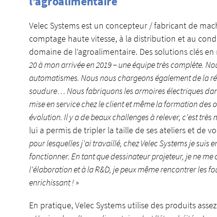
l’agroalimentaire
Velec Systems est un concepteur / fabricant de mac
comptage haute vitesse, à la distribution et au con
domaine de l’agroalimentaire. Des solutions clés en
20 à mon arrivée en 2019 − une équipe très complète. No
automatismes. Nous nous chargeons également de la réal
soudure… Nous fabriquons les armoires électriques dans n
mise en service chez le client et même la formation des 
évolution. Il y a de beaux challenges à relever, c’est très 
lui a permis de tripler la taille de ses ateliers et de v
pour lesquelles j’ai travaillé, chez Velec Systems je suis en
fonctionner. En tant que dessinateur projeteur, je ne me co
l’élaboration et à la R&D, je peux même rencontrer les four
enrichissant !
»
En pratique, Velec Systems utilise des produits assez