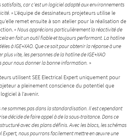
atisfaits, car c’est un logiciel adapté aux environnements
cité. »
L’équipe de dessinateurs projeteurs utilise le
u’elle remet ensuite à son atelier pour la réalisation de
ction.
« Nous apprécions particulièrement la réactivité de
cela en fait un outil fiable et toujours performant. La hotline
idèles à IGE+XAO. Que ce soit pour obtenir la réponse à une
r plus vite, les personnes de la hotline de IGE+XAO
s pour nous donner la bonne information.
»
teurs utilisent SEE Electrical Expert uniquement pour
projeteur a pleinement conscience du potentiel que
ogiciel à l’avenir.
 ne sommes pas dans la standardisation. Il est cependant
ise décide de faire appel à de la sous-traitance. Dans ce
tructuré avec des plans définis. Avec les blocs, les schémas
ical Expert, nous pourrons facilement mettre en œuvre une