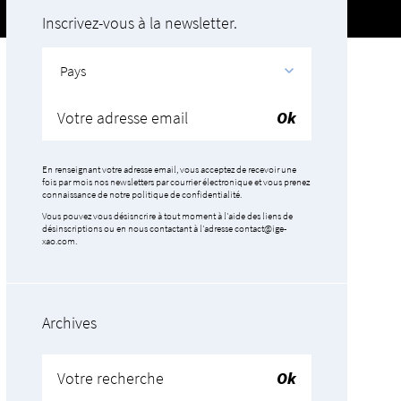
Inscrivez-vous à la newsletter.
Pays
En renseignant votre adresse email, vous acceptez de recevoir une
fois par mois nos newsletters par courrier électronique et vous prenez
connaissance de notre politique de confidentialité.
Vous pouvez vous désisncrire à tout moment à l'aide des liens de
désinscriptions ou en nous contactant à l'adresse contact@ige-
xao.com.
Archives